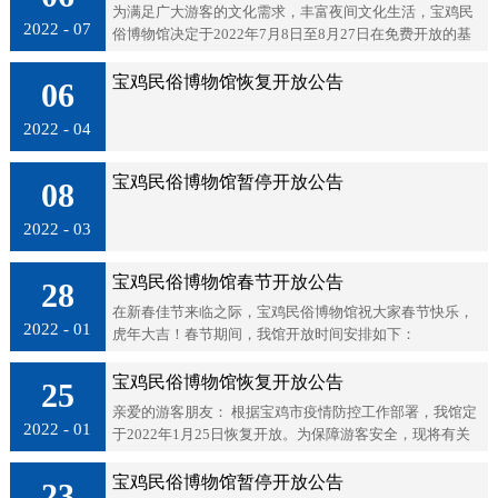
为满足广大游客的文化需求，丰富夜间文化生活，宝鸡民
2022 - 07
俗博物馆决定于2022年7月8日至8月27日在免费开放的基
础上延长开放时间，具体安排公告如下：
宝鸡民俗博物馆恢复开放公告
06
2022 - 04
宝鸡民俗博物馆暂停开放公告
08
2022 - 03
宝鸡民俗博物馆春节开放公告
28
在新春佳节来临之际，宝鸡民俗博物馆祝大家春节快乐，
2022 - 01
虎年大吉！春节期间，我馆开放时间安排如下：
宝鸡民俗博物馆恢复开放公告
25
亲爱的游客朋友： 根据宝鸡市疫情防控工作部署，我馆定
2022 - 01
于2022年1月25日恢复开放。为保障游客安全，现将有关
事项公告如下：
宝鸡民俗博物馆暂停开放公告
23