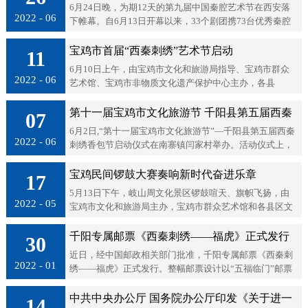
6月24日晚，为期12天的第九届中国秦腔艺术节在西安落
2022 - 06
下帷幕。自6月13日开幕以来，33个剧团携73台优秀秦腔
剧目汇聚古城。通过线上线下相结合的方式，进行了优秀
剧目展演、名家“走进...
宝鸡市首届“西秦刺绣”艺术节启动
11
6月10日上午，由宝鸡市文化和旅游局指导、宝鸡市群众
2022 - 06
艺术馆、宝鸡市非物质文化遗产保护中心主办，各县
（区）文化馆协办的“宝鸡市首届西秦刺绣艺术节”在宝鸡
市群众艺术馆门前启动，市文化和...
第十一届宝鸡市文化旅游节 千阳县第五届西秦
07
6月2日,“第十一届宝鸡市文化旅游节”—千阳县第五届西秦
刺绣包节开幕
2022 - 06
刺绣香包节启动仪式在南寨镇闫家村举办。活动仪式上，
对2022年度命名的20名“千阳绣娘”、2022年度千阳刺绣大
赛获奖人员、...
宝鸡民间锣鼓大赛奏响新时代奋进乐章
17
5月13日下午，岐山周文化景区锣鼓喧天、旗帜飞扬，由
2022 - 05
宝鸡市文化和旅游局主办，宝鸡市群众艺术馆和各县区文
旅局承办的“鼓韵奏华章喜迎二十大”全市民间锣鼓大赛在
这里激情上演，来自全市各县...
千阳专属邮票《西秦刺绣——福虎》正式发行
30
近日，经中国邮政相关部门批准，千阳专属邮票《西秦刺
2022 - 01
绣——福虎》正式发行。整幅邮票设计以“五福临门”邮票
为主图，附图内容为国家级非物质文化遗产项目——西秦
刺绣代表性绣品，中间突出表现...
中共中央办公厅 国务院办公厅印发《关于进一
14