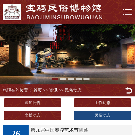
您现在的位置： 首页
>>
资讯
>>
民俗动态
通知公告
工作动态
文博动态
民俗动态
第九届中国秦腔艺术节闭幕
26