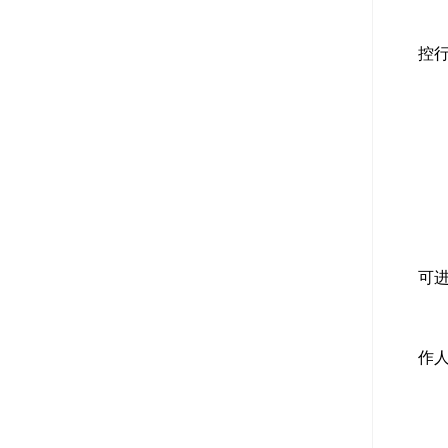
控行
可
作