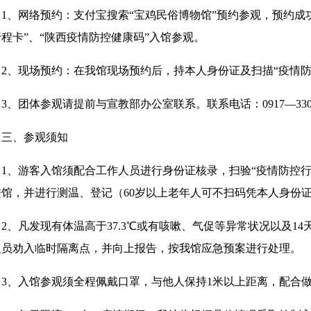
1、网络预约：支付宝搜索“宝鸡民俗博物馆”预约参观，预约成
程卡”、“陕西疫情防控健康码”入馆参观。
2、现场预约：在我馆现场预约后，持本人身份证及扫描“疫情防
3、团体参观请提前与宣教部办公室联系。联系电话：0917—3306912
三、参观须知
1、游客入馆须配合工作人员进行身份证核录，扫验“疫情防控行
进馆，并进行测温、登记（60岁以上老年人可不扫码凭本人身份
2、凡发现有体温高于37.3℃或有咳嗽、气促等异常状况以及1
人员劝入临时隔离点，并向上报告，按我馆应急预案进行处理。
3、入馆参观须全程佩戴口罩，与他人保持1米以上距离，配合