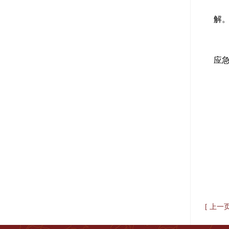
解
应
[ 上