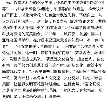
目光。仪式火种台的创意灵感，便源自中国传统青铜礼器“何
尊”——以“承天载物”为理念，采用尊的曲线造型，祥云纹路
由下而上，渐化为雪花；红色丝带飘逸飞舞、环绕向上，与
火炬设计和谐统一。这一刻，冬奥之火“邂逅”青铜之光，共同
浇灌出中国人穿越历史的“独有浪漫”，也促成了传统与现代、
科技与激情的完美融合。2023年，古城西安，首届中国—中
亚峰会圆满举行。在赠送中亚国家元首的礼品中，有一件“何
尊”——“长安复携手，再顾重千金”，用友谊与合作筑梦人类
命运共同体。这一刻，熠熠生辉的“何尊”，荟萃古今、融通中
外，彰显大国盛世风采。“要坚定文化自信、担当使命、奋发
有为，共同努力创造属于我们这个时代的新文化，建设中华
民族现代文明。”习近平总书记殷殷嘱托。“我们愿同国际社会
一道，努力开创世界各国人文交流、文化交融、民心相通新
局面，让世界文明百花园姹紫嫣红、生机盎然。”言之切切，
道尽古老文明深处的智慧与理想。青铜无言，春秋为证。历
史的巨笔，正擘画今朝，启迪未来。