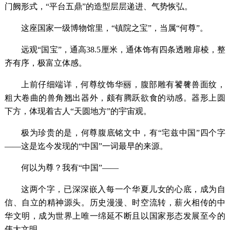
门阙形式，“平台五鼎”的造型层层递进、气势恢弘。
这座国家一级博物馆里，
“镇院之宝”，当属“何尊”。
远观
“国宝”，通高38.5厘米，通体饰有四条透雕扉棱，整
齐有序，极富立体感。
上前仔细端详，何尊纹饰华丽，腹部雕有饕餮兽面纹，
粗大卷曲的兽角翘出器外，颇有腾跃欲食的动感。器形上圆
下方，体现着古人
“天圆地方”的宇宙观。
极为珍贵的是，何尊腹底铭文中，有
“宅兹中国”四个字
——这是迄今发现的“中国”一词最早的来源。
何以为尊？我有
“中国”——
这两个字，已深深嵌入每一个华夏儿女的心底，成为自
信、自立的精神源头。历史漫漫、时空流转，薪火相传的中
华文明，成为世界上唯一绵延不断且以国家形态发展至今的
伟大文明。