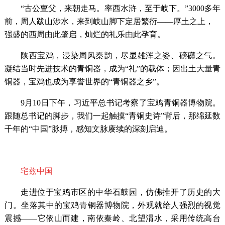
“古公亶父，来朝走马。率西水浒，至于岐下。”3000多年
前，周人跋山涉水，来到岐山脚下定居繁衍——厚土之上，
强盛的西周由此肇启，灿烂的礼乐由此孕育。
陕西宝鸡，浸染周风秦韵，尽显雄浑之姿、磅礴之气。
凝结当时先进技术的青铜器，成为
“礼”的载体；因出土大量青
铜器，宝鸡也成为享誉世界的“青铜器之乡”。
9月10日下午，习近平总书记考察了宝鸡青铜器博物院。
跟随总书记的脚步，我们一起触摸“青铜史诗”背后，那绵延数
千年的“中国”脉搏，感知文脉赓续的深刻启迪。
宅兹中国
走进位于宝鸡市区的中华石鼓园，仿佛推开了历史的大
门。坐落其中的宝鸡青铜器博物院，外观就给人强烈的视觉
震撼
——它依山而建，南依秦岭、北望渭水，采用传统高台