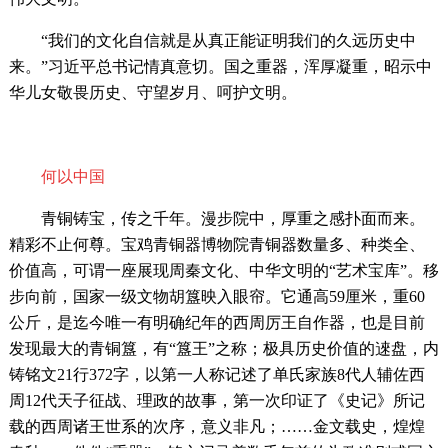
“我们的文化自信就是从真正能证明我们的久远历史中
来。”习近平总书记情真意切。国之重器，浑厚凝重，昭示中
华儿女敬畏历史、守望岁月、呵护文明。
何以中国
青铜铸宝，传之千年。漫步院中，厚重之感扑面而来。
精彩不止何尊。宝鸡青铜器博物院青铜器数量多、种类全、
价值高，可谓一座展现周秦文化、中华文明的
“艺术宝库”。移
步向前，国家一级文物胡簋映入眼帘。它通高59厘米，重60
公斤，是迄今唯一有明确纪年的西周厉王自作器，也是目前
发现最大的青铜簋，有“簋王”之称；极具历史价值的逨盘，内
铸铭文21行372字，以第一人称记述了单氏家族8代人辅佐西
周12代天子征战、理政的故事，第一次印证了《史记》所记
载的西周诸王世系的次序，意义非凡；……金文载史，煌煌