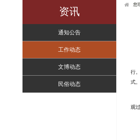
您
资讯
通知公告
工作动态
文博动态
行
式
民俗动态
观