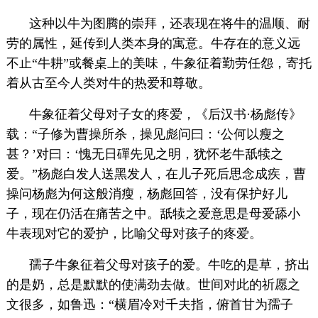
这种以牛为图腾的崇拜，还表现在将牛的温顺、耐
劳的属性，延传到人类本身的寓意。牛存在的意义远
不止“牛耕”或餐桌上的美味，牛象征着勤劳任怨，寄托
着从古至今人类对牛的热爱和尊敬。
牛象征着父母对子女的疼爱，《后汉书·杨彪传》
载：“子修为曹操所杀，操见彪问曰：‘公何以瘦之
甚？’对曰：‘愧无日磾先见之明，犹怀老牛舐犊之
爱。”杨彪白发人送黑发人，在儿子死后思念成疾，曹
操问杨彪为何这般消瘦，杨彪回答，没有保护好儿
子，现在仍活在痛苦之中。舐犊之爱意思是母爱舔小
牛表现对它的爱护，比喻父母对孩子的疼爱。
孺子牛象征着父母对孩子的爱。牛吃的是草，挤出
的是奶，总是默默的使满劲去做。世间对此的祈愿之
文很多，如鲁迅：“横眉冷对千夫指，俯首甘为孺子