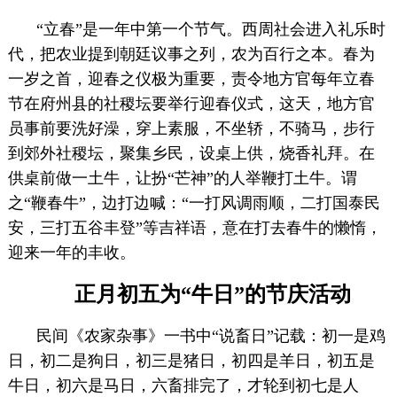
“立春”是一年中第一个节气。西周社会进入礼乐时
代，把农业提到朝廷议事之列，农为百行之本。春为
一岁之首，迎春之仪极为重要，责令地方官每年立春
节在府州县的社稷坛要举行迎春仪式，这天，地方官
员事前要洗好澡，穿上素服，不坐轿，不骑马，步行
到郊外社稷坛，聚集乡民，设桌上供，烧香礼拜。在
供桌前做一土牛，让扮“芒神”的人举鞭打土牛。谓
之“鞭春牛”，边打边喊：“一打风调雨顺，二打国泰民
安，三打五谷丰登”等吉祥语，意在打去春牛的懒惰，
迎来一年的丰收。
正月初五为“牛日”的节庆活动
民间《农家杂事》一书中“说畜日”记载：初一是鸡
日，初二是狗日，初三是猪日，初四是羊日，初五是
牛日，初六是马日，六畜排完了，才轮到初七是人