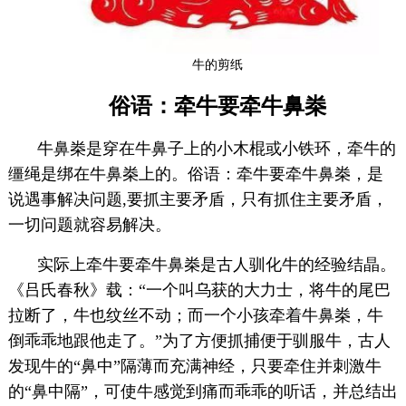
牛的剪纸
俗语：牵牛要牵牛鼻桊
牛鼻桊是穿在牛鼻子上的小木棍或小铁环，牵牛的
缰绳是绑在牛鼻桊上的。俗语：牵牛要牵牛鼻桊，是
说遇事解决问题,要抓主要矛盾，只有抓住主要矛盾，
一切问题就容易解决。
实际上牵牛要牵牛鼻桊是古人驯化牛的经验结晶。
《吕氏春秋》载：“一个叫乌获的大力士，将牛的尾巴
拉断了，牛也纹丝不动；而一个小孩牵着牛鼻桊，牛
倒乖乖地跟他走了。”为了方便抓捕便于驯服牛，古人
发现牛的“鼻中”隔薄而充满神经，只要牵住并刺激牛
的“鼻中隔”，可使牛感觉到痛而乖乖的听话，并总结出