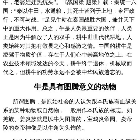
牛，老婆娃娃热炕头”。《战国策·赵策》载：秦统一六
国：“秦以牛田，水通粮，其死士皆列于上地，令严政
行，不可与战。”足见牛耕在秦国战胜六国，兼并天下
中的重大作用。总之，牛是人类最重要的伙伴，人类
正是因为牛解放了人的双手，耕牛世世代代耕地，人
类始终对其抱有敬畏之心和感激之情。中国的耕牛是
凌驾于物质价值，存在于人们心中崇高地位之上。在
农业技术领域发达的今天，耕牛终于退休，机械取而
代之，但耕牛的功劳永远不会被中华民族遗忘的。
牛是具有图腾意义的动物
所谓图腾，是原始社会的人认为跟本氏族有血缘关
系的某种动物或自然物，一般用作本氏族的标志。如
羌族、姜炎族就是以牛为图腾的，宝鸡炎帝园、炎帝
陵的炎帝神像是以牛角为头饰的。