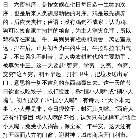
日。六畜排序，是按女娲在七日每日造一生物的次
序，也是后来人类驯服动物的时序。鸡是最先驯养
的，后依次类推；俗语：没有鸡狗不成家，认为鸡、
狗可以捡食家中撒掉的粮食，为主人消灾免罪，所以
鸡狗养在家里。牛、马则另有栏棚和厩舍，离居室最
远，排在后。正月初五为牛的生日。牛拉犁拉车力气
足，不出风头不叫苦，是人类农耕时代的主要助手，
被尊为牛王。这一天要赶“智穷、学穷、文穷、命穷、
交穷”这五穷。初五早起，打扫卫生，把垃圾送出家
门，意思将一切不吉利的东西都轰出去。这一天的节
日饮食或吃饺子，或打搅团，称“捏小人嘴”或“糊小人
嘴”。初五捏饺子叫“捏小人嘴”，有诗云：“天下本无
事，小人弄是非，今日捏饺子，封死其臭嘴。”西府人
还有“打搅团”糊小人嘴的习俗，认为只有这样可封堵住
小人嘴，免受小人祸害，保全家一年平安。这天还有
打开四面八方的门窗，迎财神，城市商店开门利市。