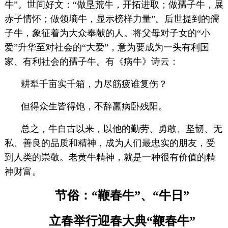
牛”。世间好文：“做垦荒牛，开拓进取；做孺子牛，展
赤子情怀；做领墒牛，显示榜样力量”。后世提到的孺
子牛，象征着为大众奉献的人。将父母对子女的“小
爱”升华至对社会的“大爱”，意为要成为一头有利国
家、有利社会的孺子牛。有《病牛》诗云：
耕犁千亩实千箱，力尽筋疲谁复伤？
但得众生皆得饱，不辞羸病卧残阳。
总之，牛自古以来，以他的勤劳、勇敢、坚韧、无
私、善良的品质和精神，成为人们最忠实的朋友，受
到人类的崇敬。老黄牛精神，就是一种很有价值的精
神财富。
节俗：“鞭春牛”、“牛日”
立春举行迎春大典“鞭春牛”