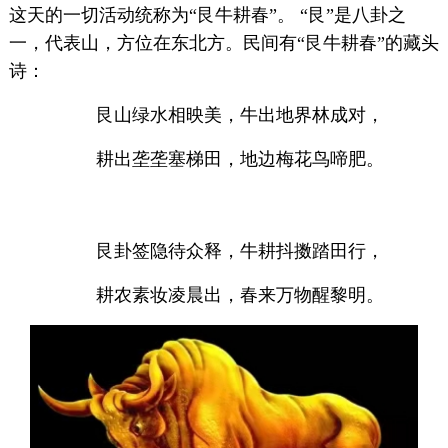
这天的一切活动统称为“艮牛耕春”。 “艮”是八卦之
一，代表山，方位在东北方。民间有“艮牛耕春”的藏头
诗：
艮山绿水相映美，牛出地界林成对，
耕出垄垄塞梯田，地边梅花鸟啼肥。
艮卦签隐待众释，牛耕抖擞踏田行，
耕农素妆凌晨出，春来万物醒黎明。