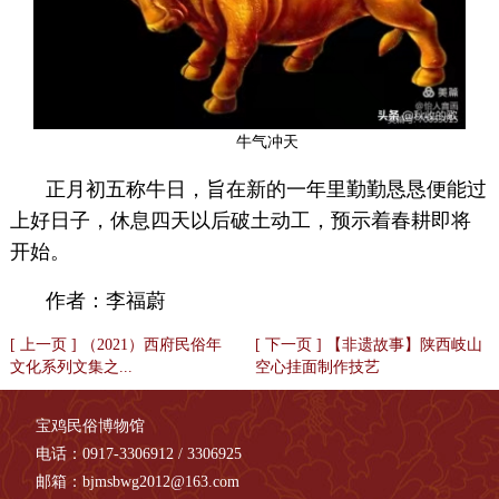
牛气冲天
正月初五称牛日，旨在新的一年里勤勤恳恳便能过
上好日子，休息四天以后破土动工，预示着春耕即将
开始。
作者：李福蔚
[ 上一页 ] （2021）西府民俗年
[ 下一页 ] 【非遗故事】陕西岐山
文化系列文集之...
空心挂面制作技艺
宝鸡民俗博物馆
电话：0917-3306912 / 3306925
邮箱：bjmsbwg2012@163.com