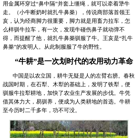
用金属环穿过“鼻中隔”并套上缰绳，就可以牵着犟牛
走。（小牛断奶时就扎牛鼻桊），传说商部落首领王
亥，认为经商脚力很重要，脚力就是用畜力拉车，怎
么样驯牛拉车，有一次，发现牛碰伤鼻子就动弹不
得，而提醒了他，就扎牛鼻桊驯服了牛。王亥是“扎牛
鼻桊”的发明人。从此制服服了牛的野性。
“牛耕”是一次划时代的农用动力革命
中国是以农立国，耕牛无疑是人的左臂右膀。春秋
战国时期，在石犁、木犁的基础上，发明了铁犁，便
驯服牛拉犁耕地，加快了农业生产发展的步伐。牛凭
借其体力大，易驯养，便成为人类耕地的首选。牛耕
至今历时二千多年，功不可没。