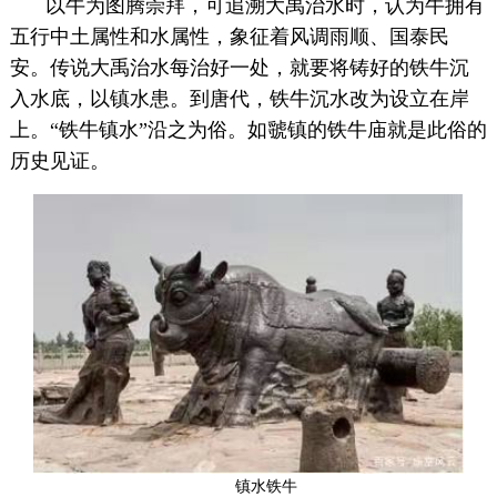
以牛为图腾崇拜，可追溯大禹治水时，认为牛拥有
五行中土属性和水属性，象征着风调雨顺、国泰民
安。传说大禹治水每治好一处，就要将铸好的铁牛沉
入水底，以镇水患。到唐代，铁牛沉水改为设立在岸
上。“铁牛镇水”沿之为俗。如虢镇的铁牛庙就是此俗的
历史见证。
镇水铁牛