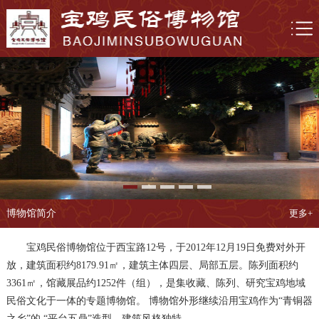
博物馆简介
更多+
宝鸡民俗博物馆位于西宝路12号，于2012年12月19日免费对外开
放，建筑面积约8179.91㎡，建筑主体四层、局部五层。陈列面积约
3361㎡，馆藏展品约1252件（组），是集收藏、陈列、研究宝鸡地域
民俗文化于一体的专题博物馆。 博物馆外形继续沿用宝鸡作为“青铜器
之乡”的 “平台五鼎”造型，建筑风格独特、......