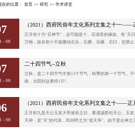
现在的位置： 首页
>>
研究
>>
学术讲堂
（2021）西府民俗年文化系列文集之十一——
07
正月初十为"石神节"，这可能是十、石谐音的缘故。有"天日
1 - 08
万物，故在初十不能搬动石头，石磨、石碾、石臼，也禁止开
二十四节气--立秋
07
立秋，是二十四节气中第13个节气，秋季的第一个节气，于
1 - 08
南，太阳到达黄经135°。
（2021）西府民俗年文化系列文集之十——正
06
正月初九是天公玉皇大帝诞辰之日，要虔誠祭祀天公。玉皇
1 - 08
天神，是"天"的代表，民间呼之为"老天爷"。由于是众神之王