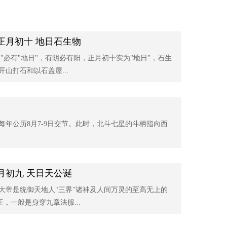
正月初十 地日石生物
"必有"地日"，有阴必有阳，正月初十实为"地日"，石生
山打石和以石盖屋...
每年公历8月7-9日交节。此时，北斗七星的斗柄指向西
月初九 天日天公诞
大帝是统御天地人"三界"诸神及人间万灵的至高无上的
，一般是身穿九章法服...