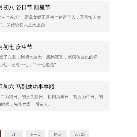
月初八 谷日节 顺星节
“人七谷八”，是说女娲正月初七创造了人，又害怕人类
。又传说初八是天上众...
月初七 庆生节
造了六畜，到初七这天，感到寂寞，就模仿自已的样
七，还有十七，二十七也是“...
月初六 马到成功事事顺
初二为狗日、初三为猪日、初四为羊日、初五为牛日、初
候，先造六畜，后造人...
21
下一页
尾页
20 / 25