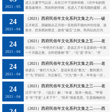
进入立夏节气以后，在长江中下游和华南，5月中旬的雨
2021 - 05
量迅速增大，而此时的华南，也进入了前汛期的盛期，此
时的暴雨往往具有时间上的连续性、地域上的广阔性和强
度上的猛烈性特点。
（2021）西府民俗年文化系列文集之六——破
24
正月初五，因破除从正月初一至初四不能向外扫垃圾、泼
五节 早饺子午搅团
2021 - 04
脏水、扔东西的禁忌，故有“破五”之称。民间以此日为
节，其节俗事象有:扫垃圾出门、赶五穷、迎五福、捏饺
子、打搅团、接财神等。
（2021）西府民俗年文化系列文集之五——老
24
俗语云：“一年明月打头圆”。是说正月十五是新的一年第
调重弹 老话再说：年年这一...
2021 - 04
一个月圆之夜。古时把夜称“宵”，“元”是“开头”、“开
始”、“最初”之意。故把此日称“元宵”。古有“三十的火、
十五的灯”的讲究。...
（2021）西府民俗年文化系列文集之四——老
24
俗谚云：“春打六九头”。是说冬至后“数九”，数到第六
调重弹 老话再说：年年这...
2021 - 04
个“九”开始日，为立春日。“六九”第一天，年年这一日，
是立春节气，民间称“打春”。此日习俗，农家将象征农事
的土牛、耕犁、农具，置...
（2021）西府民俗年文化系列文集之三——老
24
汉字“年”字，《说文》解：“年者，取禾一熟也。”甲骨
调重弹 老话再说：“年年这...
2021 - 04
文“年”字是“上禾下千”，“田禾”很多意思。它是植物的生
物节律。把这个标识生物节律的“年”字引用作历法时段
的“年、月、日、时”的...
（2021）西府民俗年文化系列文集之二——西
24